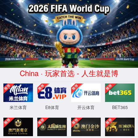
168足球
直播_免
费高清